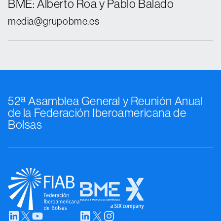
BME: Alberto Roa y Pablo Balado
media@grupobme.es
52ª Asamblea General y Reunión Anual
de la Federación Iberoamericana de
Bolsas