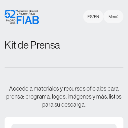
Skip to content
ES
ES
EN
EN
Cerrar
Menú
Kit de Prensa
Kit de Prensa
Inicio
Panelistas
Patrocinadores
Accede a materiales y recursos oficiales para
Sede
prensa: programa, logos, imágenes y más, listos
para su descarga.
Sobre la FIAB
Contacto