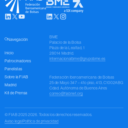
Media
Kit de Prensa
BME
Regístrese
Navegación
Palacio de la Bolsa
Plaza de la Lealtad, 1
Inicio
28014 Madrid.
internacionalbme@grupobme.es
Patrocinadores
Panelistas
Sobre la FIAB
Federación Iberoamericana de Bolsas
25 de Mayo 347 – 4to piso, 413
, C1002ABG
Madrid
Cdad. Autónoma de Buenos Aires
Kit de Prensa
correo@fiabnet.org
© FIAB 2025 2026. Todos los derechos reservados.
Aviso legal
Política de privacidad