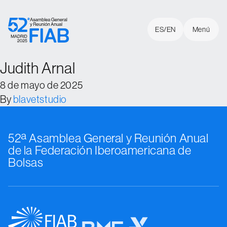
Skip to content
ES
ES
EN
EN
Cerrar
Menú
Judith Arnal
8 de mayo de 2025
Inicio
By
blavetstudio
Panelistas
52ª Asamblea General y Reunión Anual
Patrocinadores
de la Federación Iberoamericana de
Bolsas
Sede
Sobre la FIAB
Contacto