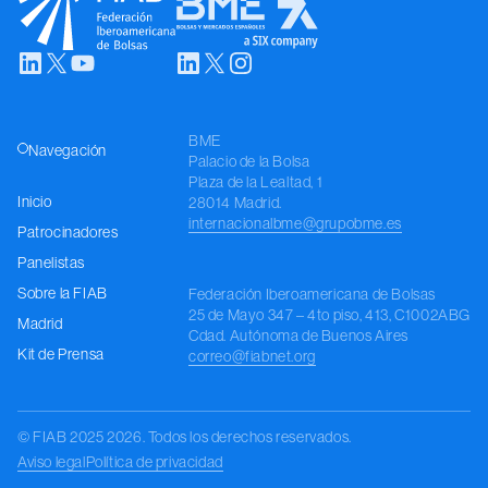
Media
Kit de Prensa
BME
Regístrese
Navegación
Palacio de la Bolsa
Plaza de la Lealtad, 1
Inicio
28014 Madrid.
internacionalbme@grupobme.es
Patrocinadores
Panelistas
Sobre la FIAB
Federación Iberoamericana de Bolsas
25 de Mayo 347 – 4to piso, 413
, C1002ABG
Madrid
Cdad. Autónoma de Buenos Aires
Kit de Prensa
correo@fiabnet.org
© FIAB 2025 2026. Todos los derechos reservados.
Aviso legal
Política de privacidad